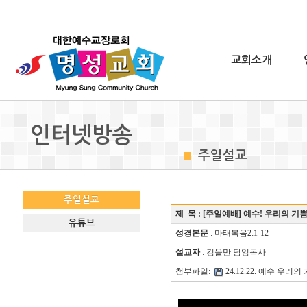
교회소개
인터넷방송
주일설교
주일설교
제 목 :
[주일예배] 예수! 우리의 기쁨
유튜브
성경본문
: 마태복음2:1-12
설교자
: 김을만 담임목사
첨부파일:
24.12.22. 예수 우리의