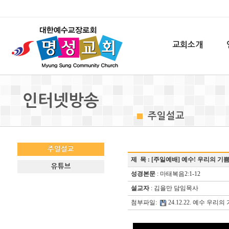
교회소개
인터넷방송
주일설교
주일설교
제 목 :
[주일예배] 예수! 우리의 기쁨
유튜브
성경본문
: 마태복음2:1-12
설교자
: 김을만 담임목사
첨부파일:
24.12.22. 예수 우리의 