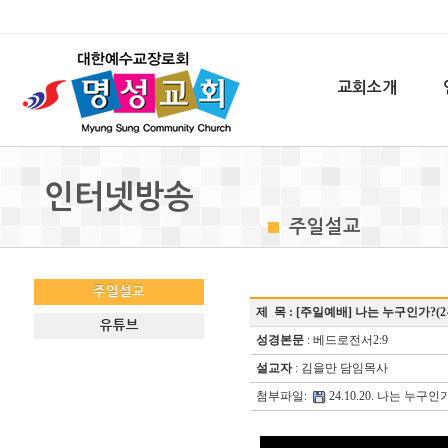
교회소개
인터넷방송
주일설교
주일설교
제 목 :
[주일예배] 나는 누구인가?(
유튜브
성경본문
: 베드로전서2:9
설교자
: 김을만 담임목사
첨부파일:
24.10.20. 나는 누구인가