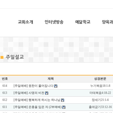
교회소개
인터넷방송
예닮학교
양육
주일설교
번호
제목
성경본문
614
[주일예배] 원한이 풀어집니다
누가복음18:1-8
613
[주일예배] 사명의 비전
마태복음4:18-22
612
[주일예배] 행복하게 하시는 하나님
창세기21:1-6
611
[주일예배] 은총을 입은 자 (2부예배)
출애굽기33:12-16