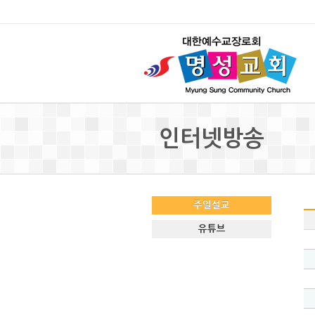
인터넷방송
주일설교
유튜브